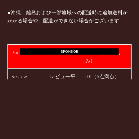
●沖縄、離島および一部地域への配送時に追加送料が
かかる場合や、配送ができない場合がございます。
SPONSOR
Price
商品価格
16,541円（税込
み）
Review
レビュー平
0.0（5点満点）
Average
均
Review Count
レビュー件
0件
数
Shop Name
ショップ
ショップハナテッ
ク