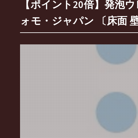
【ポイント20倍】発泡ウレ
ォモ・ジャパン 〔床面 壁面