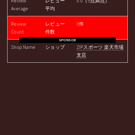
Review
レビュー
0.0（5点満点）
Average
平均
Review
レビュー
0件
Count
件数
SPONSOR
Shop Name
ショップ
ZIPスポーツ 楽天市場
支店
購入する