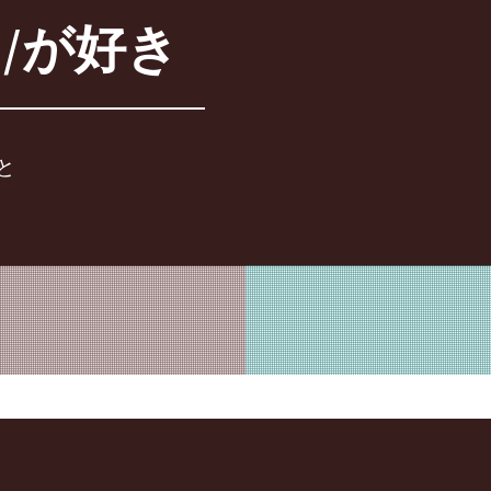
/が好き
と