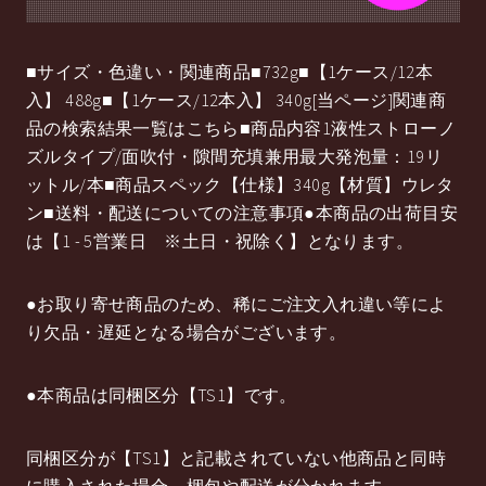
■サイズ・色違い・関連商品■732g■【1ケース/12本
入】 488g■【1ケース/12本入】 340g[当ページ]関連商
品の検索結果一覧はこちら■商品内容1液性ストローノ
ズルタイプ/面吹付・隙間充填兼用最大発泡量：19リ
ットル/本■商品スペック【仕様】340g【材質】ウレタ
ン■送料・配送についての注意事項●本商品の出荷目安
は【1 - 5営業日 ※土日・祝除く】となります。
●お取り寄せ商品のため、稀にご注文入れ違い等によ
り欠品・遅延となる場合がございます。
●本商品は同梱区分【TS1】です。
同梱区分が【TS1】と記載されていない他商品と同時