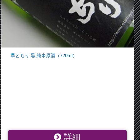
早とちり 黒 純米原酒（720ml）
詳細