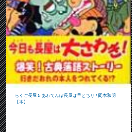
らくご長屋 5 あわてんぼ長屋は早とちり / 岡本和明
【本】