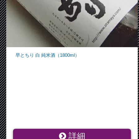
早とちり 白 純米酒（1800ml）
詳細