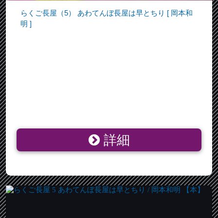
らくご長屋（5） あわてんぼ長屋は早とちり [ 岡本和
明 ]
詳細