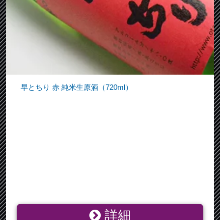
早とちり 赤 純米生原酒（720ml）
詳細