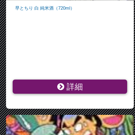
早とちり 白 純米酒（720ml）
詳細