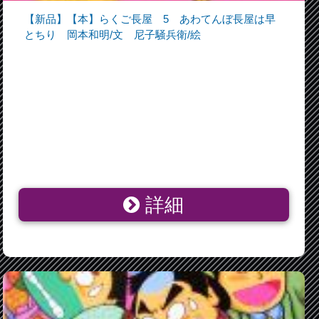
【新品】【本】らくご長屋 5 あわてんぼ長屋は早
とちり 岡本和明/文 尼子騒兵衛/絵
詳細