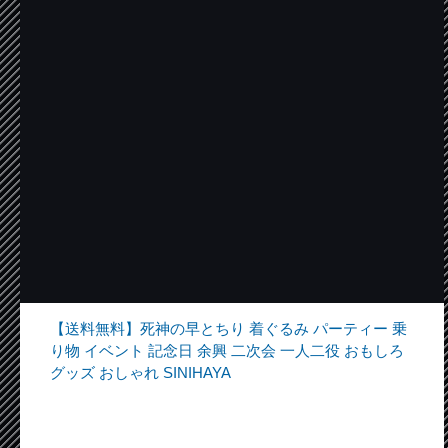
【送料無料】死神の早とちり 着ぐるみ パーティー 乗
り物 イベント 記念日 余興 二次会 一人二役 おもしろ
グッズ おしゃれ SINIHAYA