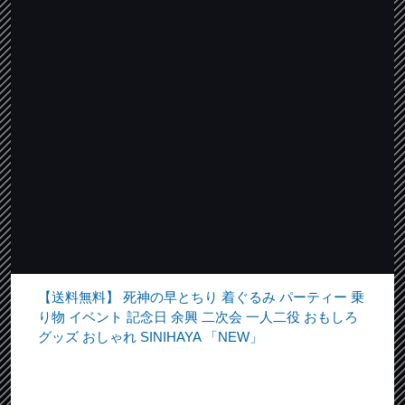
【送料無料】 死神の早とちり 着ぐるみ パーティー 乗
り物 イベント 記念日 余興 二次会 一人二役 おもしろ
グッズ おしゃれ SINIHAYA 「NEW」