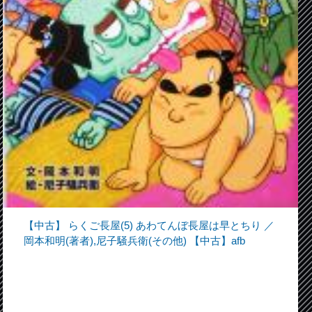
【中古】 らくご長屋(5) あわてんぼ長屋は早とちり ／
岡本和明(著者),尼子騒兵衛(その他) 【中古】afb