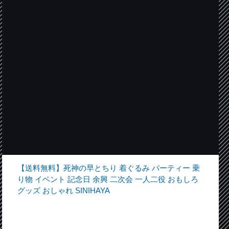
【送料無料】死神の早とちり 着ぐるみ パーティー 乗
り物 イベント 記念日 余興 二次会 一人二役 おもしろ
グッズ おしゃれ SINIHAYA