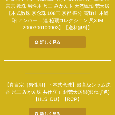
言宗 数珠 男性用 尺三 みかん玉 天然琥珀 梵天房
【本式数珠 京念珠 108玉 京都 振分 高野山 本琥
珀 アンバー 二連 秘蔵コレクション 尺3 IM
2000300100903】【送料無料】
詳しく見る
【真言宗［男性用］・本式念珠】最高級シャム沈
香 尺三 みかん珠 共仕立 正絹梵天房銀(銀ねず色)
【HLS_DU】【RCP】
詳しく見る