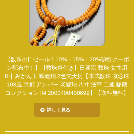
【数珠の日セール！10%・15%・20%割引クーポ
ン配布中！】【数珠袋付き】日蓮宗 数珠 女性用
8寸 みかん玉 蝋琥珀 2色梵天房【本式数珠 京念珠
108玉 京都 アンバー 老琥珀 八寸 法華 二連 秘蔵
コレクション IM 2000400400699】【送料無料】
詳しく見る