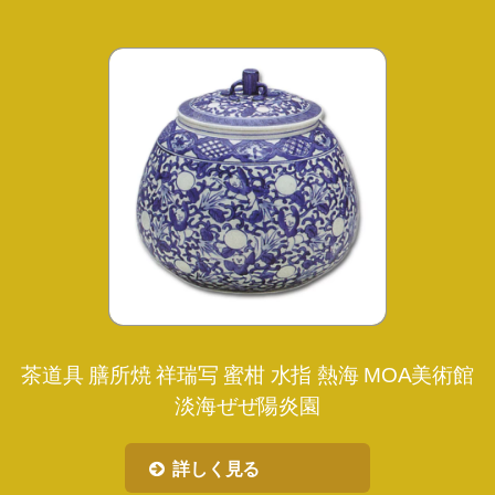
茶道具 膳所焼 祥瑞写 蜜柑 水指 熱海 MOA美術館
淡海ぜぜ陽炎園
詳しく見る