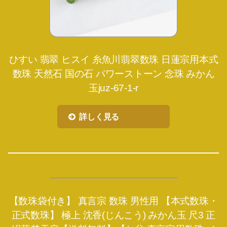
ひすい 翡翠 ヒスイ 糸魚川翡翠数珠 日蓮宗用本式
数珠 天然石 国の石 パワーストーン 念珠 みかん
玉juz-67-1-r
詳しく見る
【数珠袋付き】 真言宗 数珠 男性用 【本式数珠・
正式数珠】 極上 沈香(じんこう) みかん玉 尺3 正