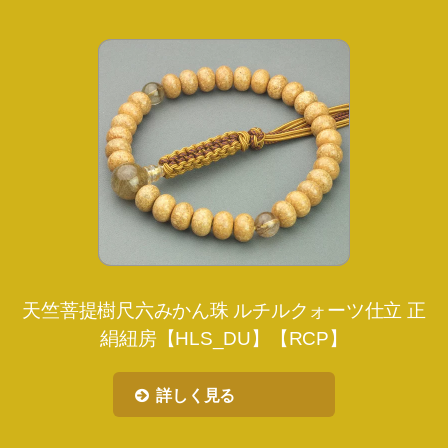
天竺菩提樹尺六みかん珠 ルチルクォーツ仕立 正
絹紐房【HLS_DU】【RCP】
詳しく見る