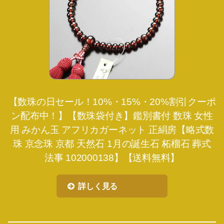
【数珠の日セール！10%・15%・20%割引クーポ
ン配布中！】【数珠袋付き】鑑別書付 数珠 女性
用 みかん玉 アフリカガーネット 正絹房【略式数
珠 京念珠 京都 天然石 1月の誕生石 柘榴石 葬式
法事 102000138】【送料無料】
詳しく見る