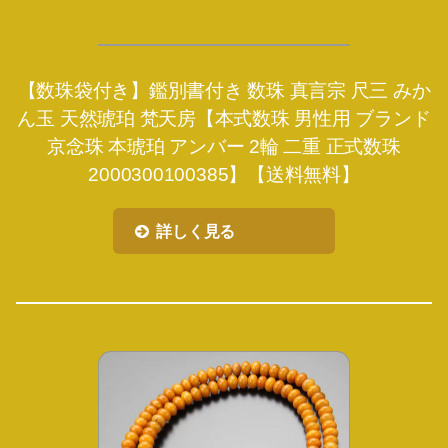
【数珠袋付き】鑑別書付き 数珠 真言宗 尺三 みか
ん玉 天然琥珀 梵天房【本式数珠 男性用 ブランド
京念珠 本琥珀 アンバー 2輪 二重 正式数珠
2000300100385】【送料無料】
詳しく見る