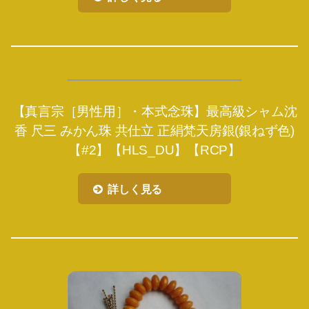
【真言宗［男性用］・本式念珠】最高級シャム沈
香 尺三 みかん珠 共仕立 正絹梵天房銀(銀ねず色)
【#2】【HLS_DU】【RCP】
詳しく見る