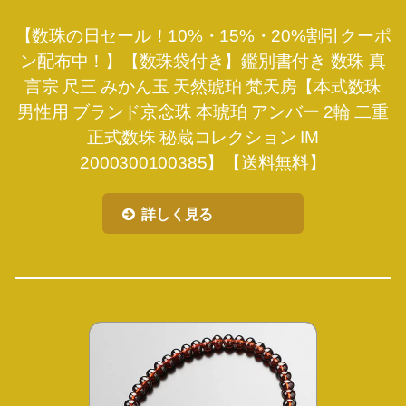
【数珠の日セール！10%・15%・20%割引クーポ
ン配布中！】【数珠袋付き】鑑別書付き 数珠 真
言宗 尺三 みかん玉 天然琥珀 梵天房【本式数珠
男性用 ブランド京念珠 本琥珀 アンバー 2輪 二重
正式数珠 秘蔵コレクション IM
2000300100385】【送料無料】
詳しく見る