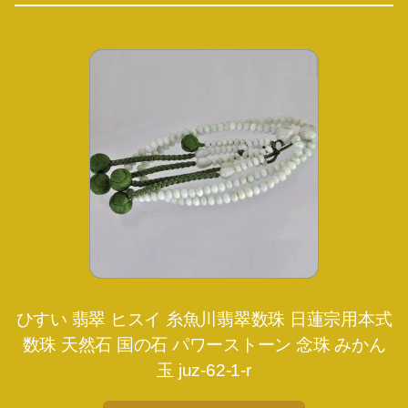
ひすい 翡翠 ヒスイ 糸魚川翡翠数珠 日蓮宗用本式
数珠 天然石 国の石 パワーストーン 念珠 みかん
玉 juz-62-1-r