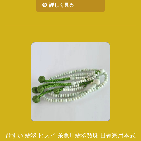
詳しく見る
ひすい 翡翠 ヒスイ 糸魚川翡翠数珠 日蓮宗用本式