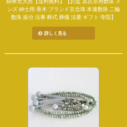
絹華梵天房【送料無料】【お盆 真言宗用数珠 メ
ンズ 紳士用 香木 ブランド京念珠 本連数珠 二輪
数珠 振分 法事 葬式 葬儀 法要 ギフト 寺院】
詳しく見る