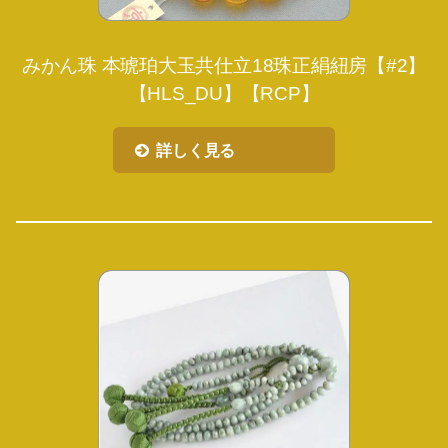
みかん珠 本琥珀大玉共仕立18珠正絹紐房【#2】
【HLS_DU】【RCP】
詳しく見る