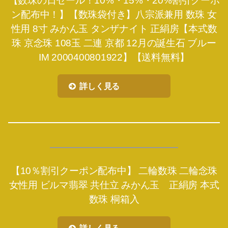
【数珠の日セール！10%・15%・20%割引クーポ
ン配布中！】【数珠袋付き】八宗派兼用 数珠 女
性用 8寸 みかん玉 タンザナイト 正絹房【本式数
珠 京念珠 108玉 二連 京都 12月の誕生石 ブルー
IM 2000400801922】【送料無料】
詳しく見る
【10％割引クーポン配布中】 二輪数珠 二輪念珠
女性用 ビルマ翡翠 共仕立 みかん玉 正絹房 本式
数珠 桐箱入