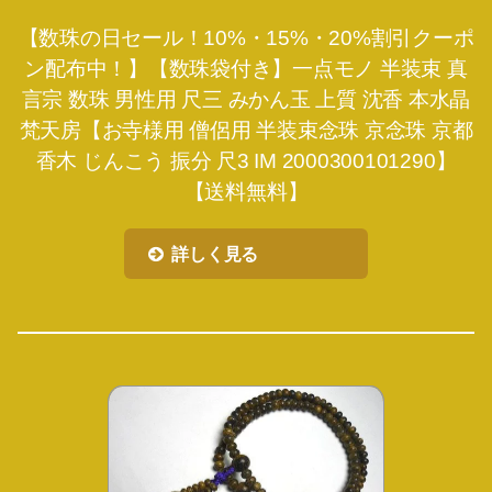
【数珠の日セール！10%・15%・20%割引クーポ
ン配布中！】【数珠袋付き】一点モノ 半装束 真
言宗 数珠 男性用 尺三 みかん玉 上質 沈香 本水晶
梵天房【お寺様用 僧侶用 半装束念珠 京念珠 京都
香木 じんこう 振分 尺3 IM 2000300101290】
【送料無料】
詳しく見る