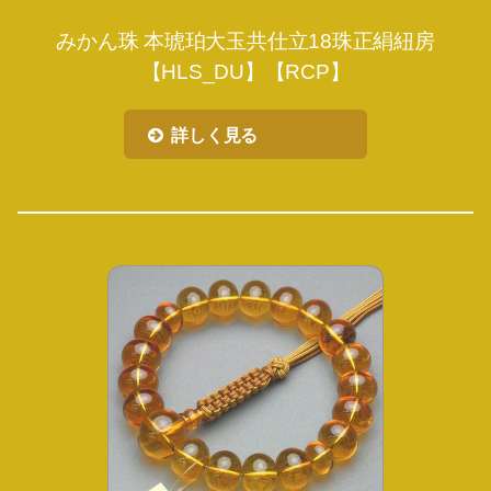
みかん珠 本琥珀大玉共仕立18珠正絹紐房
【HLS_DU】【RCP】
詳しく見る